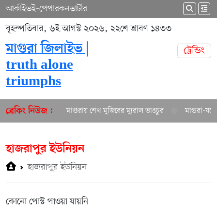
আর্কাইভ
ই-পেপার
কনভার্টার
বৃহস্পতিবার, ৬ই আগস্ট ২০২৬, ২২শে শ্রাবণ ১৪৩৩
মাগুরা জিলাইভ |
ট্রেন্ডিং
truth alone
triumphs
মাগুরায় শেখ মুজিবের ম্যুরাল ভাঙচুর
মাগুরা-যশো
ব্রেকিং নিউজ :
হাজরাপুর ইউনিয়ন
হাজরাপুর ইউনিয়ন
কোনো পোস্ট পাওয়া যায়নি