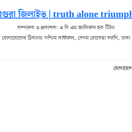
াগুরা জিলাইভ | truth alone triump
সম্পাদক ও প্রকাশক: এ বি এম জাকিরুল হক টিটন
যোগাযোগের ঠিকানাঃ পশ্চিম কাফরুল, বেগম রোকেয়া সরণি, ঢাকা
যোগাযো