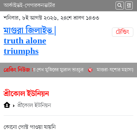
আর্কাইভ
ই-পেপার
কনভার্টার
শনিবার, ৮ই আগস্ট ২০২৬, ২৪শে শ্রাবণ ১৪৩৩
মাগুরা জিলাইভ |
ট্রেন্ডিং
truth alone
triumphs
মাগুরায় শেখ মুজিবের ম্যুরাল ভাঙচুর
মাগুরা-যশোর মহাসড়কে 
ব্রেকিং নিউজ :
শ্রীকোল ইউনিয়ন
শ্রীকোল ইউনিয়ন
কোনো পোস্ট পাওয়া যায়নি