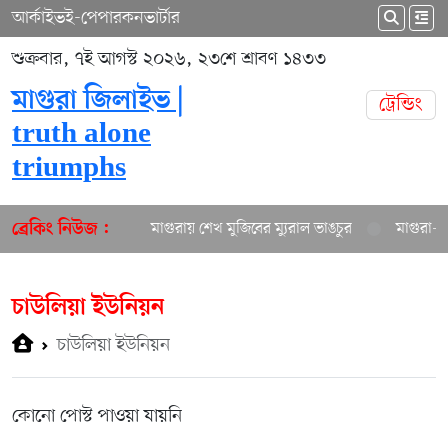
আর্কাইভ
ই-পেপার
কনভার্টার
শুক্রবার, ৭ই আগস্ট ২০২৬, ২৩শে শ্রাবণ ১৪৩৩
মাগুরা জিলাইভ |
ট্রেন্ডিং
truth alone
triumphs
মাগুরায় শেখ মুজিবের ম্যুরাল ভাঙচুর
মাগুরা-য
ব্রেকিং নিউজ :
চাউলিয়া ইউনিয়ন
চাউলিয়া ইউনিয়ন
কোনো পোস্ট পাওয়া যায়নি