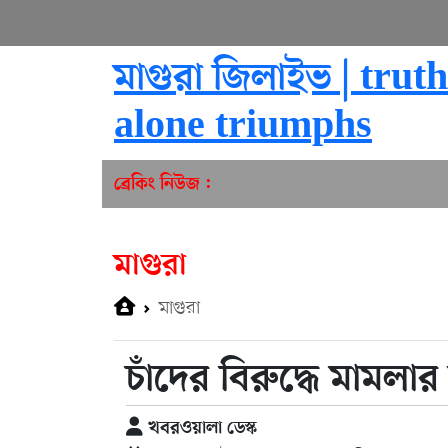
মাগুরা জিলাইভ | truth
alone triumphs
ব্রেকিং নিউজ :
মাগুরা
মাগুরা
চাঁদের বিরুদ্ধে মামলা
খবরওয়ালা ডেস্ক