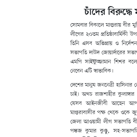
চাঁদের বিরুদ্ধ
সোমবার বিকালে মাগুরায় বীর মুক
লীগের ২০তম প্রতিষ্ঠাবার্ষিকী 
তিনি এসব অভিপ্রায় ও নির্দে
সভাপতি দাউদ জোয়ার্দারের সভাপত
এমপি সাইফুজ্জামান শিখর বলে
নেবেন এটি স্বাভাবিক।
দেশের মানুষ জননেত্রী হাসিনার
চাই। অথচ রাজশাহীর কুলাঙ্গার 
যেসব আইনজীবী আছেন আপনা
মাগুরাবাসীর পক্ষ থেকে ওকে জ
জেলা আওয়ামী লীগ সভাপতি বীর 
পঙ্কজ কুমার কুণ্ডু, সহ-সভাপ