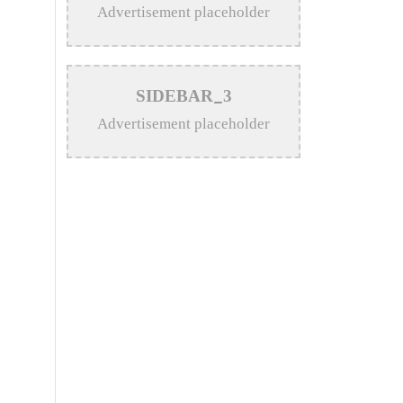
>
মাগুরায় সাইক্লিং প্রতিযোগিতা অনুষ্ঠিত
Advertisement placeholder
>
মাগুরায় নানা আয়োজনে ছাত্রদলের
প্রতিষ্ঠাবার্ষিকী পালিত
SIDEBAR_3
>
মাগুরায় বিএনপির ৩১ দফা
Advertisement placeholder
বাস্তবায়নে সমাবেশ অনুষ্ঠিত
>
মাগুরা শিশু ও চক্ষু হাসপাতালের
৩৮তম প্রতিষ্ঠাবার্ষিকী পালিত
>
মাগুরা জেলা পুলিশের সাপ্তাহিক
মাস্টার প্যারেড অনুষ্ঠিত